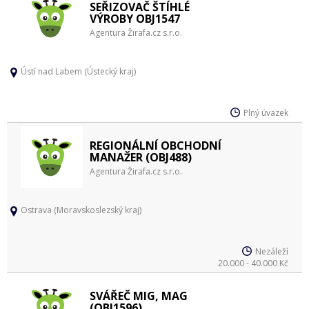
SEŘIZOVAČ ŠTÍHLÉ
VÝROBY OBJ1547
Agentura Žirafa.cz s.r.o.
Ústí nad Labem (Ústecký kraj)
Plný úvazek
REGIONÁLNÍ OBCHODNÍ
MANAŽER (OBJ488)
Agentura Žirafa.cz s.r.o.
Ostrava (Moravskoslezský kraj)
Nezáleží
20.000 - 40.000 Kč
SVÁŘEČ MIG, MAG
(OBJ1596)