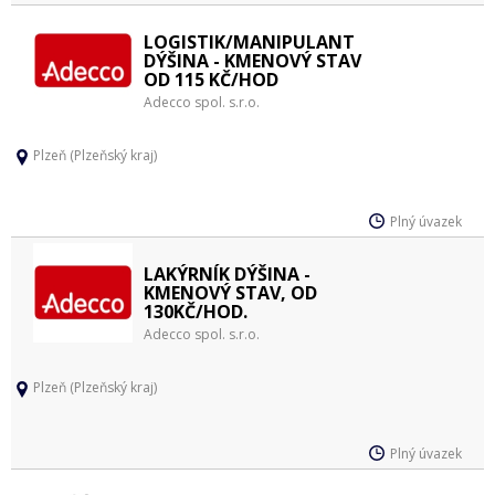
LOGISTIK/MANIPULANT
DÝŠINA - KMENOVÝ STAV
OD 115 KČ/HOD
Adecco spol. s.r.o.
Plzeň (Plzeňský kraj)
Plný úvazek
LAKÝRNÍK DÝŠINA -
KMENOVÝ STAV, OD
130KČ/HOD.
Adecco spol. s.r.o.
Plzeň (Plzeňský kraj)
Plný úvazek