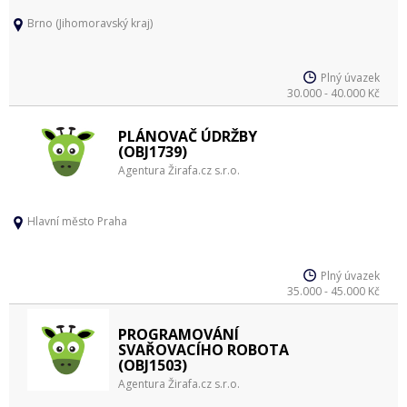
Brno (Jihomoravský kraj)
Plný úvazek
30.000 - 40.000 Kč
PLÁNOVAČ ÚDRŽBY
(OBJ1739)
Agentura Žirafa.cz s.r.o.
Hlavní město Praha
Plný úvazek
35.000 - 45.000 Kč
PROGRAMOVÁNÍ
SVAŘOVACÍHO ROBOTA
(OBJ1503)
Agentura Žirafa.cz s.r.o.