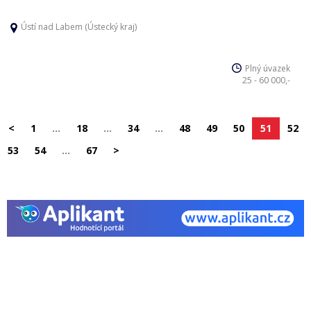
Ústí nad Labem (Ústecký kraj)
Plný úvazek
25 - 60 000,-
<
1
…
18
…
34
…
48
49
50
51
52
53
54
…
67
>