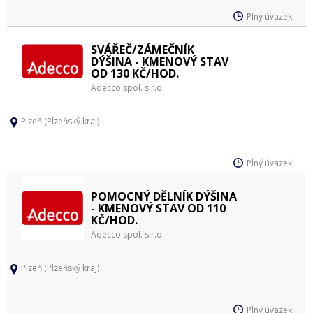
Plný úvazek
SVÁŘEČ/ZÁMEČNÍK
DÝŠINA - KMENOVÝ STAV
OD 130 KČ/HOD.
Adecco spol. s.r.o.
Plzeň (Plzeňský kraj)
Plný úvazek
POMOCNÝ DĚLNÍK DÝŠINA
- KMENOVÝ STAV OD 110
KČ/HOD.
Adecco spol. s.r.o.
Plzeň (Plzeňský kraj)
Plný úvazek