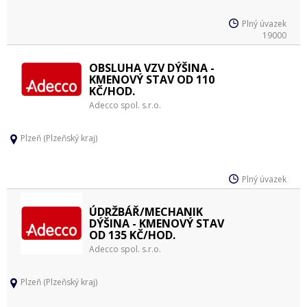
Plný úvazek
19000
OBSLUHA VZV DÝŠINA -
KMENOVÝ STAV OD 110
KČ/HOD.
Adecco spol. s.r.o.
Plzeň (Plzeňský kraj)
Plný úvazek
ÚDRŽBÁŘ/MECHANIK
DÝŠINA - KMENOVÝ STAV
OD 135 KČ/HOD.
Adecco spol. s.r.o.
Plzeň (Plzeňský kraj)