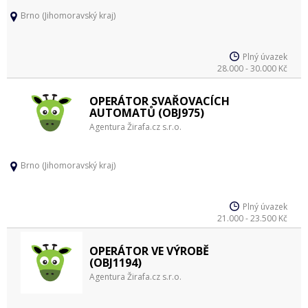
Brno (Jihomoravský kraj)
Plný úvazek
28.000 - 30.000 Kč
OPERÁTOR SVAŘOVACÍCH
AUTOMATŮ (OBJ975)
Agentura Žirafa.cz s.r.o.
Brno (Jihomoravský kraj)
Plný úvazek
21.000 - 23.500 Kč
OPERÁTOR VE VÝROBĚ
(OBJ1194)
Agentura Žirafa.cz s.r.o.