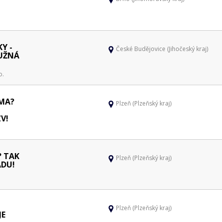
Y -
České Budějovice (Jihočeský kraj)
RUŽNÁ
o.
OMA?
Plzeň (Plzeňský kraj)
V!
? TAK
Plzeň (Plzeňský kraj)
ADU!
Plzeň (Plzeňský kraj)
JE