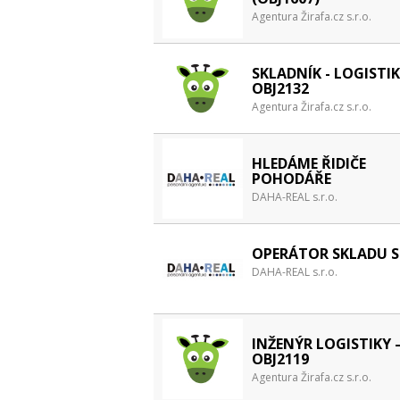
Agentura Žirafa.cz s.r.o.
SKLADNÍK - LOGISTIK
OBJ2132
Agentura Žirafa.cz s.r.o.
HLEDÁME ŘIDIČE
POHODÁŘE
DAHA-REAL s.r.o.
OPERÁTOR SKLADU S
DAHA-REAL s.r.o.
INŽENÝR LOGISTIKY 
OBJ2119
Agentura Žirafa.cz s.r.o.