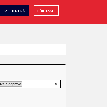
PŘIHLÁSIT
VLOŽIT INZERÁT
×
tika a doprava