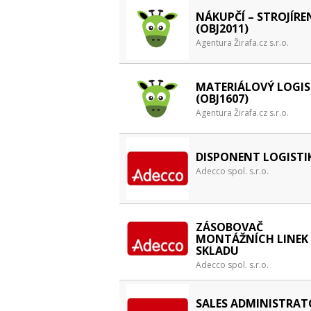
NÁKUPČÍ – STROJÍRE
(OBJ2011)
Agentura Žirafa.cz s.r.o.
MATERIÁLOVÝ LOGIS
(OBJ1607)
Agentura Žirafa.cz s.r.o.
DISPONENT LOGISTI
Adecco spol. s.r.o.
ZÁSOBOVAČ
MONTÁŽNÍCH LINEK
SKLADU
Adecco spol. s.r.o.
SALES ADMINISTRAT