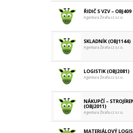
ŘIDIČ S VZV – OBJ409
Agentura Žirafa.cz s.r.o.
SKLADNÍK (OBJ1144)
Agentura Žirafa.cz s.r.o.
LOGISTIK (OBJ2081)
Agentura Žirafa.cz s.r.o.
NÁKUPČÍ – STROJÍRE
(OBJ2011)
Agentura Žirafa.cz s.r.o.
MATERIÁLOVÝ LOGIS