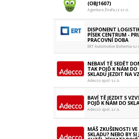
(OBJ1607)
Agentura Žirafa.cz s.r.o.
DISPONENT LOGISTIK
PÍSEK CENTRUM - P
PRACOVNÍ DOBA
ERT Automotive Bohemia s.r.
NEBAVÍ TĚ SEDĚT D
TAK POJĎ K NÁM DO
SKLADU JEZDIT NA VZ
Adecco spol. s.r.o.
BAVÍ TĚ JEZDIT S VZV
POJĎ K NÁM DO SKL
Adecco spol. s.r.o.
MÁŠ ZKUŠENOSTI VE
SKLADU? NEBO BY SI 