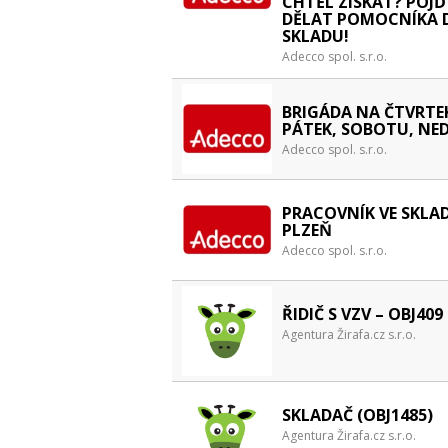
CHTĚL ZÍSKAT? POJĎ
DĚLAT POMOCNÍKA 
SKLADU!
Adecco spol. s.r.o.
BRIGÁDA NA ČTVRTE
PÁTEK, SOBOTU, NED
Adecco spol. s.r.o.
PRACOVNÍK VE SKLA
PLZEŇ
Adecco spol. s.r.o.
ŘIDIČ S VZV – OBJ409
Agentura Žirafa.cz s.r.o.
SKLADAČ (OBJ1485)
Agentura Žirafa.cz s.r.o.