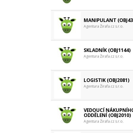
MANIPULANT (OBJ43
Agentura Žirafa.cz s.r.o.
SKLADNÍK (OBJ1144)
Agentura Žirafa.cz s.r.o.
LOGISTIK (OBJ2081)
Agentura Žirafa.cz s.r.o.
VEDOUCÍ NÁKUPNÍH
ODDĚLENÍ (OBJ2010)
Agentura Žirafa.cz s.r.o.