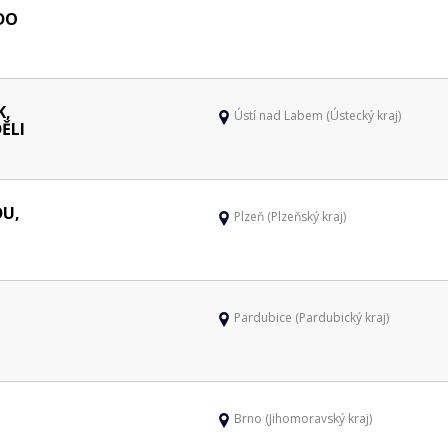
DO
K,
Ústí nad Labem (Ústecký kraj)
ĚLI
DU,
Plzeň (Plzeňský kraj)
Pardubice (Pardubický kraj)
Brno (Jihomoravský kraj)