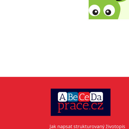
Jak napsat strukturovaný životopis