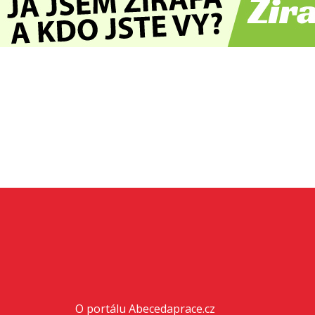
O portálu Abecedaprace.cz