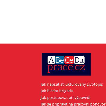
Jak napsat strukturovaný životopis
Jak hledat brigádu
Jak postupovat při výpovědi
Jak se připravit na pracovní pohovor