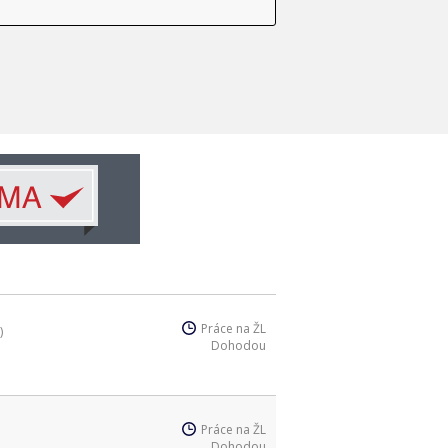
Práce na ŽL
)
Dohodou
Práce na ŽL
Dohodou