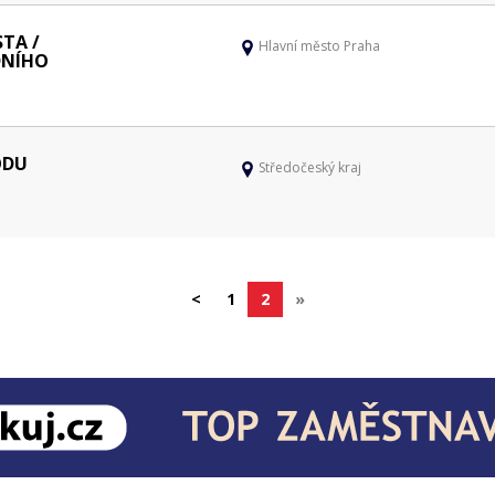
STA /
Hlavní město Praha
DNÍHO
ODU
Středočeský kraj
<
1
2
»