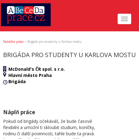
Toggle
navigat
Nabídka práce
>
Brigáda pro studenty u Karlova mostu
BRIGÁDA PRO STUDENTY U KARLOVA MOSTU
McDonald's ČR spol. s r.o.
Hlavní město Praha
Brigáda
Náplň práce
Pokud od brigády očekáváš, že bude časově
flexibilní a umožní ti skloubit studium, koníčky,
rodinu či další povinnosti, tahle bude ta pravá.