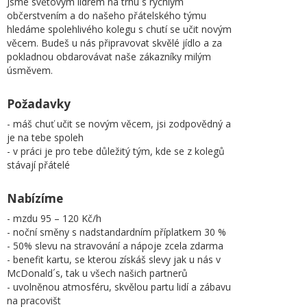
Jsme světovým lídrem na trhu s rychlým
občerstvením a do našeho přátelského týmu
hledáme spolehlivého kolegu s chutí se učit novým
věcem. Budeš u nás připravovat skvělé jídlo a za
pokladnou obdarovávat naše zákazníky milým
úsměvem.
Požadavky
- máš chuť učit se novým věcem, jsi zodpovědný a
je na tebe spoleh
- v práci je pro tebe důležitý tým, kde se z kolegů
stávají přátelé
Nabízíme
- mzdu 95 – 120 Kč/h
- noční směny s nadstandardním příplatkem 30 %
- 50% slevu na stravování a nápoje zcela zdarma
- benefit kartu, se kterou získáš slevy jak u nás v
McDonald´s, tak u všech našich partnerů
- uvolněnou atmosféru, skvělou partu lidí a zábavu
na pracovišt