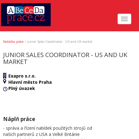
Toggle
navigat
Nabídka práce
>
Junior Sales Coordinator - US and UK market
JUNIOR SALES COORDINATOR - US AND UK
MARKET
Exapro s.r.o.
Hlavní město Praha
Plný úvazek
Náplň práce
- správa a řízení nabídek použitých strojů od
našich partnerů z USA a Velké Británie