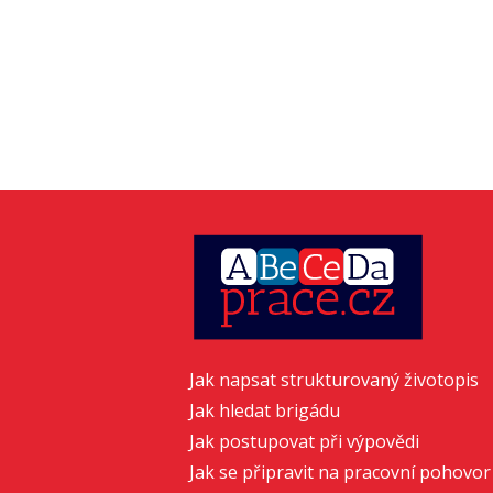
Jak napsat strukturovaný životopis
Jak hledat brigádu
Jak postupovat při výpovědi
Jak se připravit na pracovní pohovor