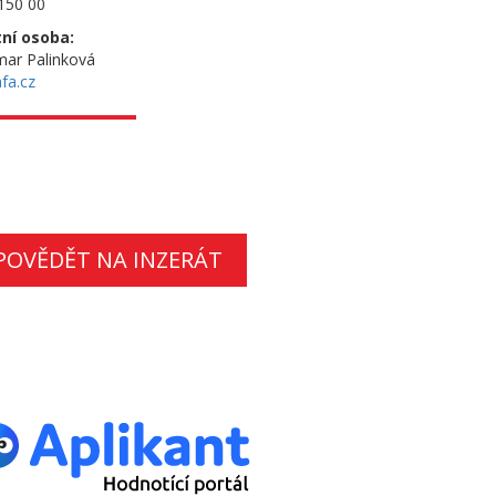
150 00
ní osoba:
ar Palinková
fa.cz
POVĚDĚT NA INZERÁT