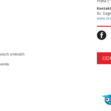
Praha 5 
Kontakt
Bc. Dagm
www.zira
a všech směnách
OD
íkendu