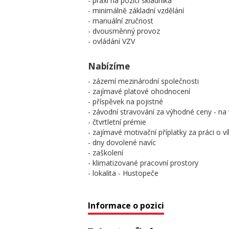
- praxi na pozici skladníka
- minimálně základní vzdělání
- manuální zručnost
- dvousměnný provoz
- ovládání VZV
Nabízíme
- zázemí mezinárodní společnosti
- zajímavé platové ohodnocení
- příspěvek na pojistné
- závodní stravování za výhodné ceny - n
- čtvrtletní prémie
- zajímavé motivační příplatky za práci o v
- dny dovolené navíc
- zaškolení
- klimatizované pracovní prostory
- lokalita - Hustopeče
Informace o pozici