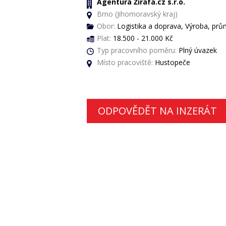
Agentura Žirafa.cz s.r.o.
Brno (Jihomoravský kraj)
Obor:
Logistika a doprava, Výroba, prům
Plat:
18.500 - 21.000 Kč
Typ pracovního poměru:
Plný úvazek
Místo pracoviště:
Hustopeče
ODPOVĚDĚT NA INZERÁT