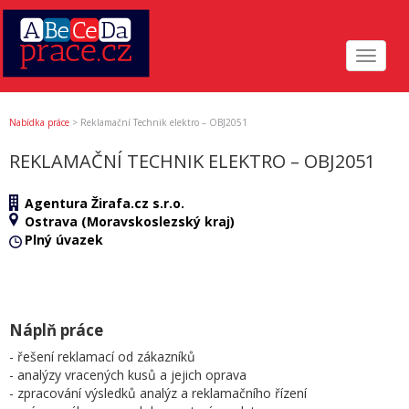
Toggle
navigat
Nabídka práce
>
Reklamační Technik elektro – OBJ2051
REKLAMAČNÍ TECHNIK ELEKTRO – OBJ2051
Agentura Žirafa.cz s.r.o.
Ostrava (Moravskoslezský kraj)
Plný úvazek
Náplň práce
- řešení reklamací od zákazníků
- analýzy vracených kusů a jejich oprava
- zpracování výsledků analýz a reklamačního řízení