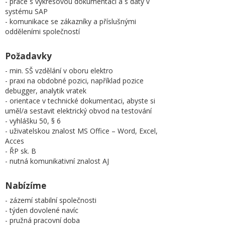
- práce s výkresovou dokumentací a s daty v
systému SAP
- komunikace se zákazníky a příslušnými
odděleními společností
Požadavky
- min. SŠ vzdělání v oboru elektro
- praxi na obdobné pozici, například pozice
debugger, analytik vratek
- orientace v technické dokumentaci, abyste si
uměl/a sestavit elektrický obvod na testování
- vyhlášku 50, § 6
- uživatelskou znalost MS Office – Word, Excel,
Acces
- ŘP sk. B
- nutná komunikativní znalost AJ
Nabízíme
- zázemí stabilní společnosti
- týden dovolené navíc
- pružná pracovní doba