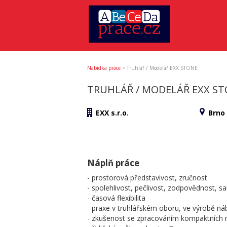
Nabídka práce
>
Truhlář / Modelář EXX STONE
TRUHLÁŘ / MODELÁŘ EXX S
EXX s.r.o.
Brno
Náplň práce
- prostorová představivost, zručnost
- spolehlivost, pečlivost, zodpovědnost, 
- časová flexibilita
- praxe v truhlářském oboru, ve výrobě n
- zkušenost se zpracováním kompaktních 