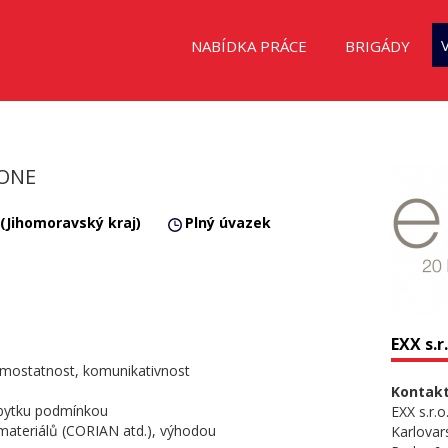
NABÍDKA PRÁCE
BRIGÁDY
TONE
 (Jihomoravský kraj)
Plný úvazek
EXX s.r.
samostatnost, komunikativnost
Kontakt
ábytku podmínkou
EXX s.r.o
materiálů (CORIAN atd.), výhodou
Karlovar