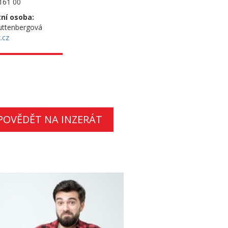
161 00
ní osoba:
uttenbergová
.cz
POVĚDĚT NA INZERÁT