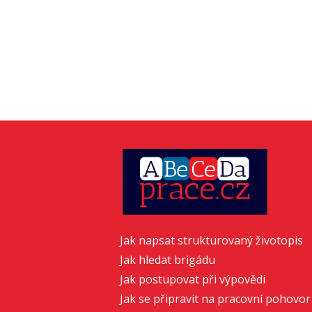
Jak napsat strukturovaný životopis
Jak hledat brigádu
Jak postupovat při výpovědi
Jak se připravit na pracovní pohovor