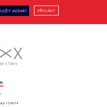
PŘIHLÁSIT
VLOŽIT INZERÁT
o.
:
.
ská 1104/14