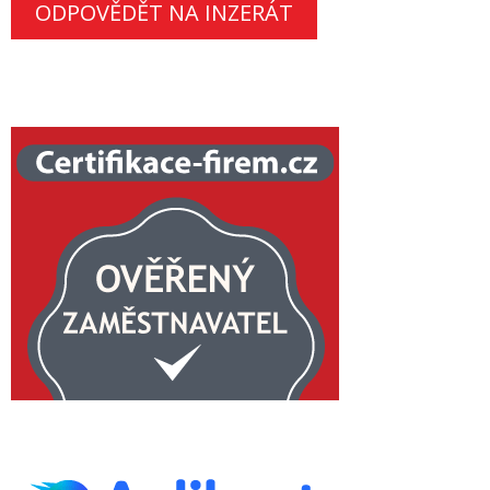
ODPOVĚDĚT NA INZERÁT