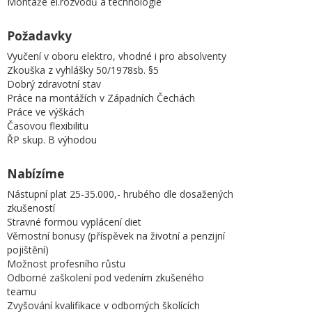
Montáže el.rozvodů a technologie
Požadavky
Vyučení v oboru elektro, vhodné i pro absolventy
Zkouška z vyhlášky 50/1978sb. §5
Dobrý zdravotní stav
Práce na montážích v Západních Čechách
Práce ve výškách
Časovou flexibilitu
ŘP skup. B výhodou
Nabízíme
Nástupní plat 25-35.000,- hrubého dle dosažených
zkušeností
Stravné formou vyplácení diet
Věrnostní bonusy (příspěvek na životní a penzijní
pojištění)
Možnost profesního růstu
Odborné zaškolení pod vedením zkušeného
teamu
Zvyšování kvalifikace v odborných školících