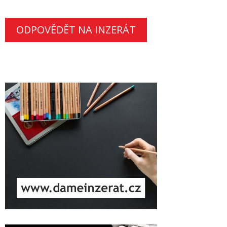
ODPOVĚDĚT NA INZERÁT