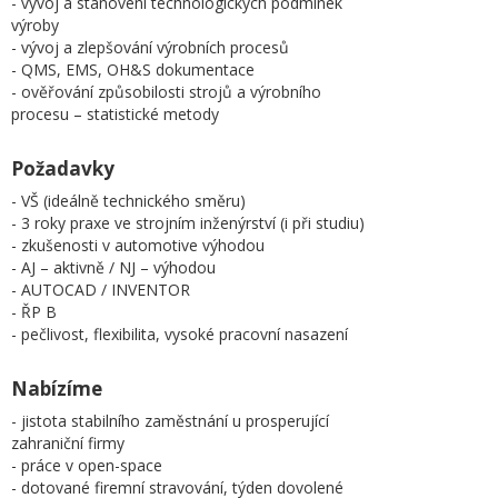
- vývoj a stanovení technologických podmínek
výroby
- vývoj a zlepšování výrobních procesů
- QMS, EMS, OH&S dokumentace
- ověřování způsobilosti strojů a výrobního
procesu – statistické metody
Požadavky
- VŠ (ideálně technického směru)
- 3 roky praxe ve strojním inženýrství (i při studiu)
- zkušenosti v automotive výhodou
- AJ – aktivně / NJ – výhodou
- AUTOCAD / INVENTOR
- ŘP B
- pečlivost, flexibilita, vysoké pracovní nasazení
Nabízíme
- jistota stabilního zaměstnání u prosperující
zahraniční firmy
- práce v open-space
- dotované firemní stravování, týden dovolené