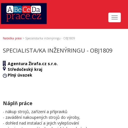
Toggle
navigat
Nabídka práce
>
Specialista/ka inženýringu - OBJ1809
SPECIALISTA/KA INŽENÝRINGU - OBJ1809
Agentura Žirafa.cz s.r.o.
Středočeský kraj
Plný úvazek
Náplň práce
- nákup strojů, zařízení a přípravků
- zavádění nakoupených strojů do výroby,
- dohled nad instalací a jejich vylepšování