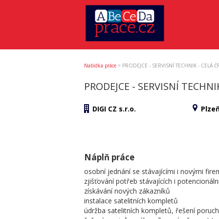
Nabídka práce
>
PRODEJCE - SERVISNÍ TECHNIK - CELÁ ČR -
PRODEJCE - SERVISNÍ TECHNIK 
DIGI CZ s.r.o.
Plzeň
Náplň práce
osobní jednání se stávajícími i novými fi
zjišťování potřeb stávajících i potencionál
získávání nových zákazníků
instalace satelitních kompletů
údržba satelitních kompletů, řešení poruch