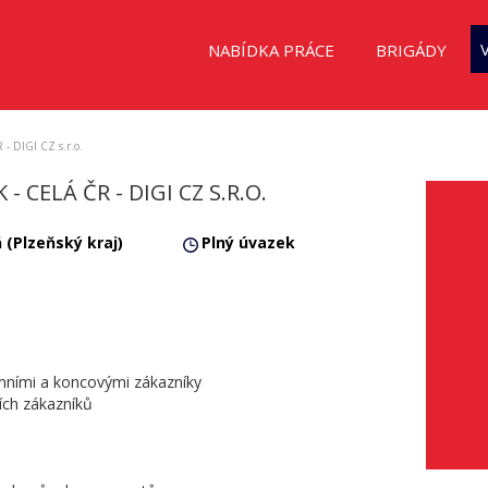
NABÍDKA PRÁCE
BRIGÁDY
 DIGI CZ s.r.o.
- CELÁ ČR - DIGI CZ S.R.O.
 (Plzeňský kraj)
Plný úvazek
remními a koncovými zákazníky
ních zákazníků