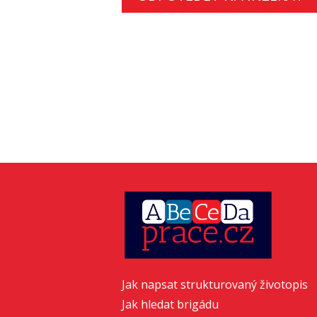
Jak napsat strukturovaný životopis
Jak hledat brigádu