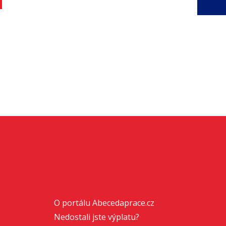
O portálu Abecedaprace.cz
Nedostali jste výplatu?