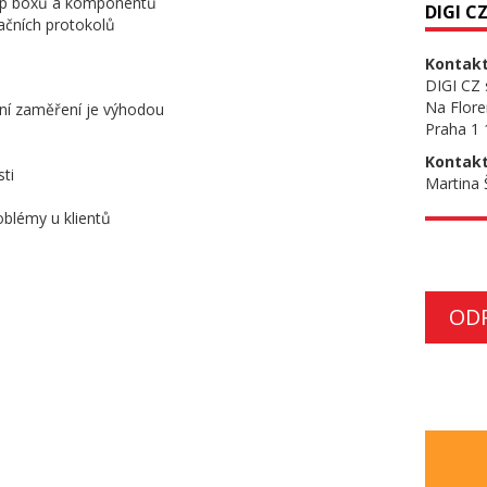
top boxů a komponentů
DIGI CZ 
ačních protokolů
Kontakt
DIGI CZ s
Na Flore
ní zaměření je výhodou
Praha 1
Kontakt
ti
Martina
oblémy u klientů
OD