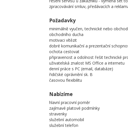
řešení servisů u zákazníku - výměna set 
zpracovávání smluv, předávacích a reklam
Požadavky
minimálně vyučen, technické nebo obchod
obchodního ducha
motivaci vítězit
dobré komunikační a prezentační schopnos
ochota cestovat
připravenost a odolnost řešit technické pr
uživatelská znalost MS Office a internetu
denní práce s PC (email, databáze)
řidičské oprávnění sk. B
časovou flexibilitu
Nabízíme
hlavní pracovní poměr
zajímavé platové podmínky
stravenky
služební automobil
služební telefon