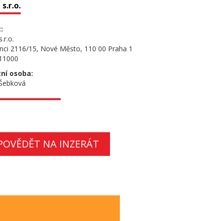
s.r.o.
:
.r.o.
nci 2116/15, Nové Město, 110 00 Praha 1
 11000
ní osoba:
 Šebková
POVĚDĚT NA INZERÁT