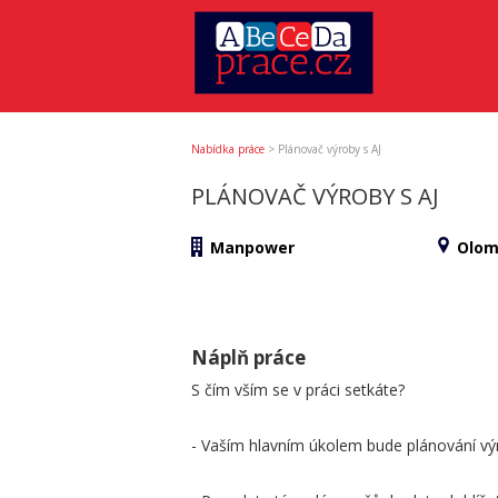
Nabídka práce
>
Plánovač výroby s AJ
PLÁNOVAČ VÝROBY S AJ
Manpower
Olom
Náplň práce
S čím vším se v práci setkáte?
- Vaším hlavním úkolem bude plánování výro