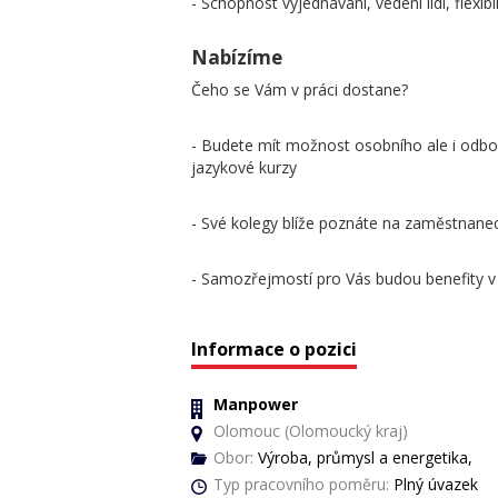
- Schopnost vyjednávání, vedení lidí, flexibil
Nabízíme
Čeho se Vám v práci dostane?
- Budete mít možnost osobního ale i odbor
jazykové kurzy
- Své kolegy blíže poznáte na zaměstnane
- Samozřejmostí pro Vás budou benefity v 
Informace o pozici
Manpower
Olomouc (Olomoucký kraj)
Obor:
Výroba, průmysl a energetika,
Typ pracovního poměru:
Plný úvazek