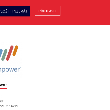
PŘIHLÁSIT
VLOŽIT INZERÁT
wer
:
er
nci 2116/15