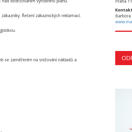
t nad dodržováním výrobního plánu.
Praha 11
Kontakt
i zákazníky. Řešení zákaznických reklamací.
Barbora
www.ma
gistikou.
OD
žeb se zaměřením na snižování nákladů a