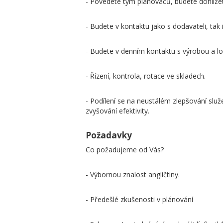
- Povedete tým plánovačů, budete dohlíže
- Budete v kontaktu jako s dodavateli, tak 
- Budete v denním kontaktu s výrobou a lo
- Řízení, kontrola, rotace ve skladech.
- Podílení se na neustálém zlepšování slu
zvyšování efektivity.
Požadavky
Co požadujeme od Vás?
- Výbornou znalost angličtiny.
- Předešlé zkušenosti v plánování