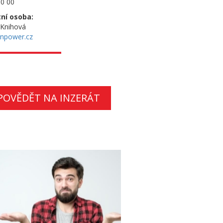
0 00
ní osoba:
 Knihová
npower.cz
POVĚDĚT NA INZERÁT