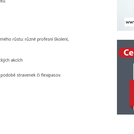
itu.
ného růstu: různé profesní školení,
ckých akcích
podobě stravenek či flexipasov.