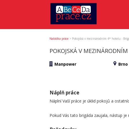
Nabídka práce
>
Pokojská v mezinárodním 4* hotelu - Brig
POKOJSKÁ V MEZINÁRODNÍM 
Manpower
Brno
Náplň práce
Náplní Vaší práce je úklid pokojů a ostatn
Pokud Vás tato brigáda zaujala, nástup je