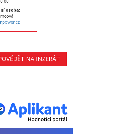
0 00
ní osoba:
ěmcová
npower.cz
POVĚDĚT NA INZERÁT