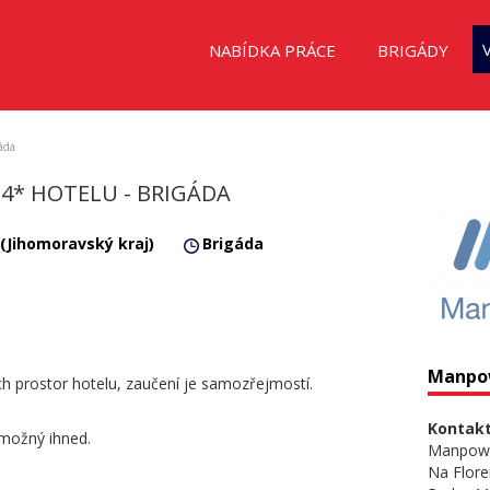
NABÍDKA PRÁCE
BRIGÁDY
áda
4* HOTELU - BRIGÁDA
 (Jihomoravský kraj)
Brigáda
Manpo
ích prostor hotelu, zaučení je samozřejmostí.
Kontakt
 možný ihned.
Manpow
Na Flore