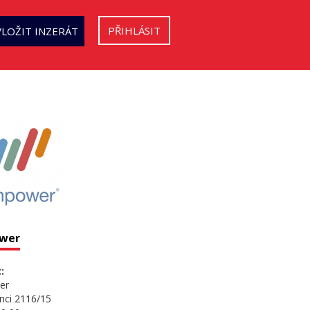
PŘIHLÁSIT
VLOŽIT INZERÁT
wer
:
er
nci 2116/15