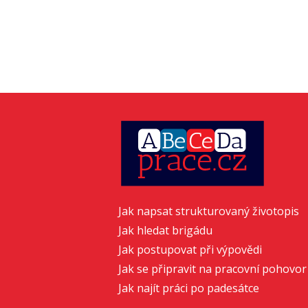
Jak napsat strukturovaný životopis
Jak hledat brigádu
Jak postupovat při výpovědi
Jak se připravit na pracovní pohovor
Jak najít práci po padesátce