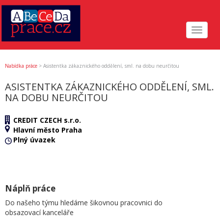
Toggle
navigat
Nabídka práce
>
Asistentka zákaznického oddělení, sml. na dobu neurčitou
ASISTENTKA ZÁKAZNICKÉHO ODDĚLENÍ, SML.
NA DOBU NEURČITOU
CREDIT CZECH s.r.o.
Hlavní město Praha
Plný úvazek
Náplň práce
Do našeho týmu hledáme šikovnou pracovnici do
obsazovací kanceláře