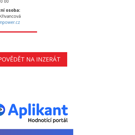
0 00
ní osoba:
Křivancová
npower.cz
POVĚDĚT NA INZERÁT