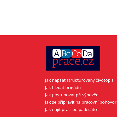
Jak napsat strukturovaný životopis
Jak hledat brigádu
Jak postupovat při výpovědi
Jak se připravit na pracovní pohovor
Jak najít práci po padesátce