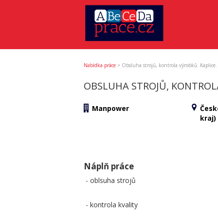
Nabídka práce
>
Obsluha strojů, kontrola výrobků. Kaplice.
OBSLUHA STROJŮ, KONTROLA 
Manpower
Česk
kraj)
Náplň práce
- oblsuha strojů
- kontrola kvality