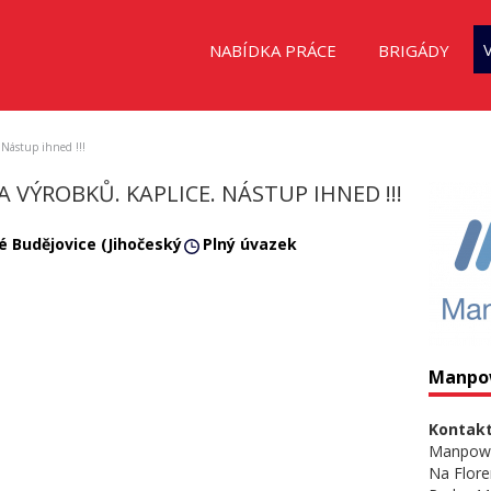
NABÍDKA PRÁCE
BRIGÁDY
 Nástup ihned !!!
VÝROBKŮ. KAPLICE. NÁSTUP IHNED !!!
é Budějovice (Jihočeský
Plný úvazek
Manpo
Kontakt
Manpow
Na Flore