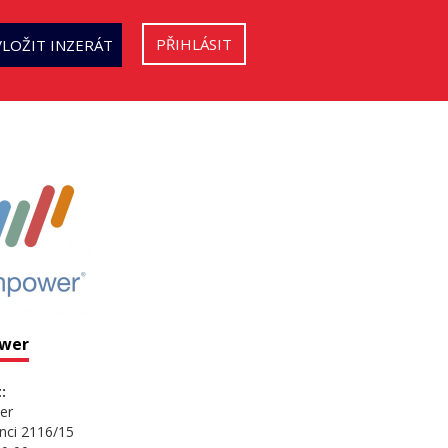
PŘIHLÁSIT
VLOŽIT INZERÁT
wer
:
er
nci 2116/15