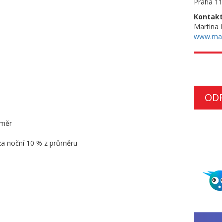
Praha 11
Kontakt
Martina 
www.ma
OD
oměr
y za noční 10 % z průměru