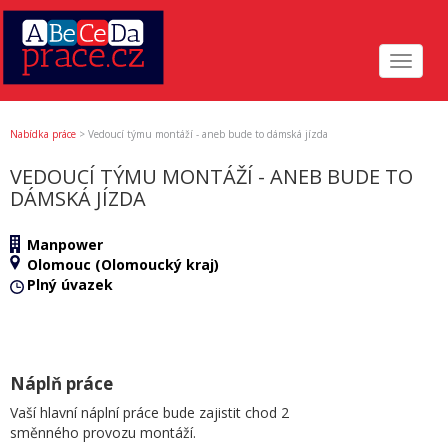
Toggle
navigat
Nabídka práce
>
Vedoucí týmu montáží - aneb bude to dámská jízda
VEDOUCÍ TÝMU MONTÁŽÍ - ANEB BUDE TO
DÁMSKÁ JÍZDA
Manpower
Olomouc (Olomoucký kraj)
Plný úvazek
Náplň práce
Vaší hlavní náplní práce bude zajistit chod 2
směnného provozu montáží.