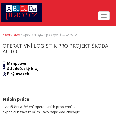
Toggle
navigat
Nabídka práce
>
Operativní logistik pro projekt ŠKODA AUTO
OPERATIVNÍ LOGISTIK PRO PROJEKT ŠKODA
AUTO
Manpower
Středočeský kraj
Plný úvazek
Náplň práce
- Zajištění a řešení operativních problémů v
expedici k zákazníkům; jako například chybějící