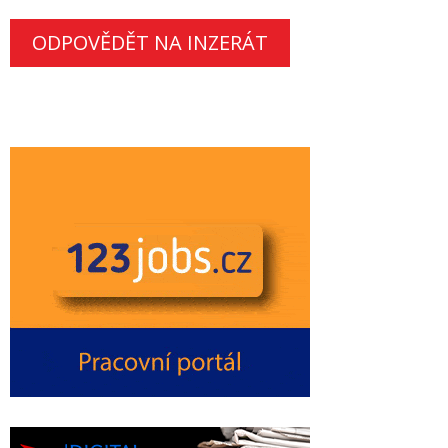
ODPOVĚDĚT NA INZERÁT