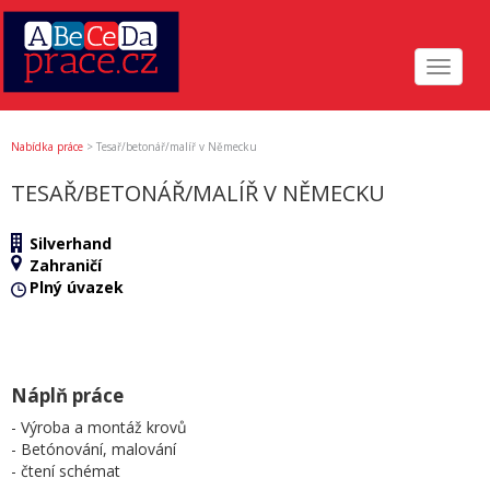
Toggle
navigat
Nabídka práce
>
Tesař/betonář/malíř v Německu
TESAŘ/BETONÁŘ/MALÍŘ V NĚMECKU
Silverhand
Zahraničí
Plný úvazek
Náplň práce
- Výroba a montáž krovů
- Betónování, malování
- čtení schémat