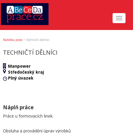
Toggle
navigat
Nabídka práce
>
Techničtí dělníci
TECHNIČTÍ DĚLNÍCI
Manpower
Středočeský kraj
Plný úvazek
Náplň práce
Práce u formovacích linek.
Obsluha a provádění úprav výrobků