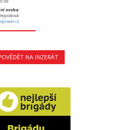
0 00
ní osoba:
Vejvodová
npower.cz
POVĚDĚT NA INZERÁT