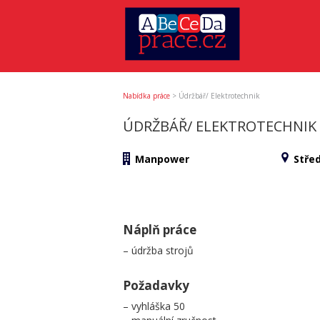
Nabídka práce
>
Údržbář/ Elektrotechnik
ÚDRŽBÁŘ/ ELEKTROTECHNIK
Manpower
Stře
Náplň práce
– údržba strojů
Požadavky
– vyhláška 50