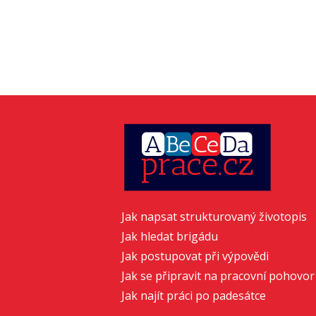
Jak napsat strukturovaný životopis
Jak hledat brigádu
Jak postupovat při výpovědi
Jak se připravit na pracovní pohovor
Jak najít práci po padesátce