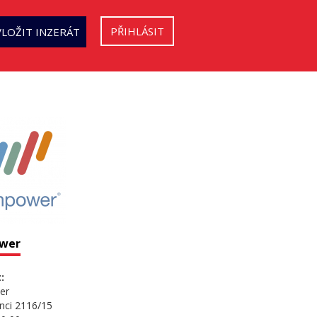
PŘIHLÁSIT
VLOŽIT INZERÁT
wer
:
er
nci 2116/15