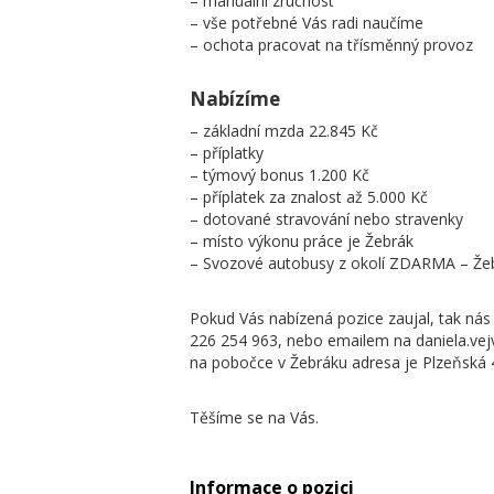
– manuální zručnost
– vše potřebné Vás radi naučíme
– ochota pracovat na třísměnný provoz
Nabízíme
– základní mzda 22.845 Kč
– příplatky
– týmový bonus 1.200 Kč
– příplatek za znalost až 5.000 Kč
– dotované stravování nebo stravenky
– místo výkonu práce je Žebrák
– Svozové autobusy z okolí ZDARMA – Žeb
Pokud Vás nabízená pozice zaujal, tak nás
226 254 963, nebo emailem na daniela.ve
na pobočce v Žebráku adresa je Plzeňská 
Těšíme se na Vás.
Informace o pozici