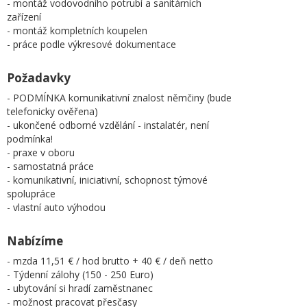
- montáž vodovodního potrubí a sanitárních
zařízení
- montáž kompletních koupelen
- práce podle výkresové dokumentace
Požadavky
- PODMÍNKA komunikativní znalost němčiny (bude
telefonicky ověřena)
- ukončené odborné vzdělání - instalatér, není
podmínka!
- praxe v oboru
- samostatná práce
- komunikativní, iniciativní, schopnost týmové
spolupráce
- vlastní auto výhodou
Nabízíme
- mzda 11,51 € / hod brutto + 40 € / deň netto
- Týdenní zálohy (150 - 250 Euro)
- ubytování si hradí zaměstnanec
- možnost pracovat přesčasy