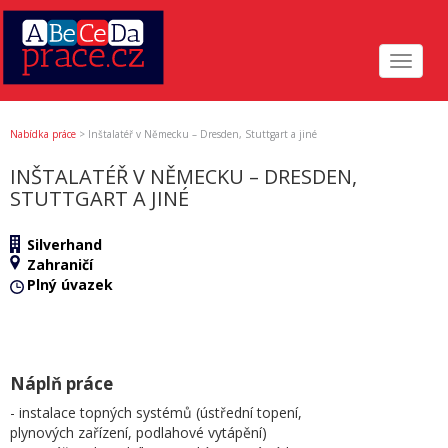
Toggle
navigat
Nabídka práce
>
Inštalatéř v Německu – Dresden, Stuttgart a jiné
INŠTALATÉŘ V NĚMECKU – DRESDEN,
STUTTGART A JINÉ
Silverhand
Zahraničí
Plný úvazek
Náplň práce
- instalace topných systémů (ústřední topení,
plynových zařízení, podlahové vytápění)