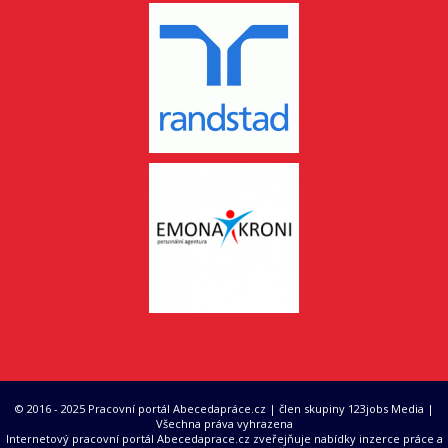
© 2016 - 2025 Pracovní portál Abecedapráce.cz | člen skupiny 123jobs Media |
Všechna práva vyhrazena
Internetový pracovní portál Abecedaprace.cz zveřejňuje nabídky inzerce práce a