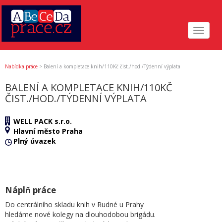
Toggle
navigat
Nabídka práce
>
Balení a kompletace knih/110Kč čist./hod./Týdenní výplata
BALENÍ A KOMPLETACE KNIH/110KČ
ČIST./HOD./TÝDENNÍ VÝPLATA
WELL PACK s.r.o.
Hlavní město Praha
Plný úvazek
Náplň práce
Do centrálního skladu knih v Rudné u Prahy
hledáme nové kolegy na dlouhodobou brigádu.