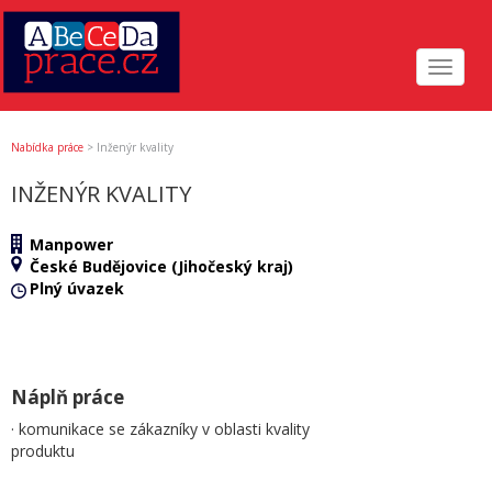
Toggle
navigat
Nabídka práce
>
Inženýr kvality
INŽENÝR KVALITY
Manpower
České Budějovice (Jihočeský kraj)
Plný úvazek
Náplň práce
· komunikace se zákazníky v oblasti kvality
produktu