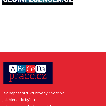
Jak napsat strukturovaný životopis
Jak hledat brigádu