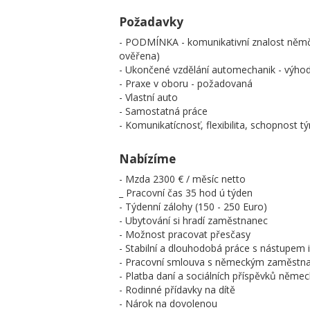
Požadavky
- PODMÍNKA - komunikativní znalost němč
ověřena)
- Ukončené vzdělání automechanik - výho
- Praxe v oboru - požadovaná
- Vlastní auto
- Samostatná práce
- Komunikatícnosť, flexibilita, schopnost 
Nabízíme
- Mzda 2300 € / měsíc netto
_ Pracovní čas 35 hod ú týden
- Týdenní zálohy (150 - 250 Euro)
- Ubytování si hradí zaměstnanec
- Možnost pracovat přesčasy
- Stabilní a dlouhodobá práce s nástupem 
- Pracovní smlouva s německým zaměstn
- Platba daní a sociálních příspěvků ně
- Rodinné přídavky na dítě
- Nárok na dovolenou