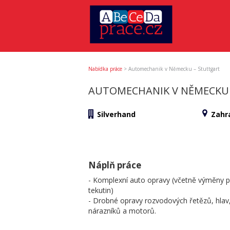
Nabídka práce
>
Automechanik v Německu – Stuttgart
AUTOMECHANIK V NĚMECKU
Silverhand
Zahra
Náplň práce
- Komplexní auto opravy (včetně výměny p
tekutin)
- Drobné opravy rozvodových řetězů, hlav
nárazníků a motorů.