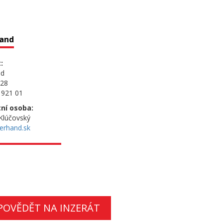
hand
:
nd
 28
 921 01
ní osoba:
 Klúčovský
erhand.sk
POVĚDĚT NA INZERÁT