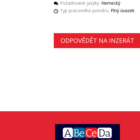
Požadované jazyky:
Nemecký
Typ pracovního poměru:
Plný úvazek
ODPOVĚDĚT NA INZERÁT