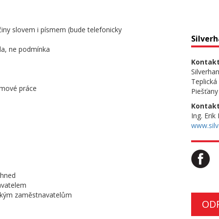
iny slovem i písmem (bude telefonicky
Silver
da, ne podmínka
Kontakt
Silverha
Teplická
týmové práce
Piešťany
Kontakt
Ing. Erik
www.silv
ihned
avatelem
meckým zaměstnavatelům
OD