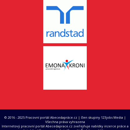
© 2016 - 2025 Pracovní portál Abecedapráce.cz | člen skupiny 123jobs Media |
Všechna práva vyhrazena
Internetový pracovní portál Abecedaprace.cz zveřejňuje nabídky inzerce práce a