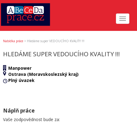
Toggle
navigat
Nabídka práce
>
Hledáme super VEDOUCÍHO KVALITY !!!
HLEDÁME SUPER VEDOUCÍHO KVALITY !!!
Manpower
Ostrava (Moravskoslezský kraj)
Plný úvazek
Náplň práce
Vaše zodpovědnost bude za: