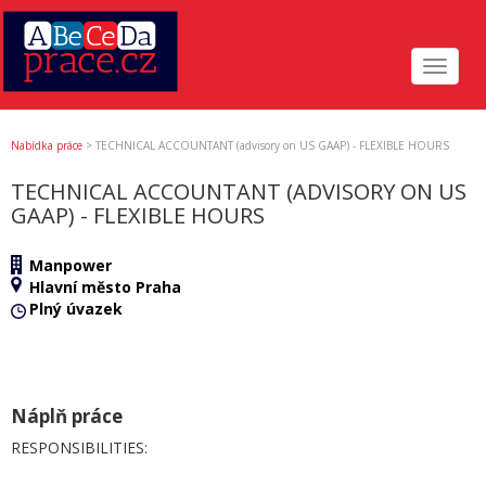
Toggle
navigat
Nabídka práce
>
TECHNICAL ACCOUNTANT (advisory on US GAAP) - FLEXIBLE HOURS
TECHNICAL ACCOUNTANT (ADVISORY ON US
GAAP) - FLEXIBLE HOURS
Manpower
Hlavní město Praha
Plný úvazek
Náplň práce
RESPONSIBILITIES: