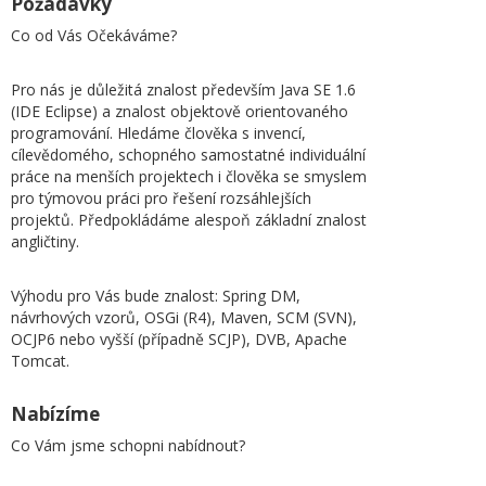
Požadavky
Co od Vás Očekáváme?
Pro nás je důležitá znalost především Java SE 1.6
(IDE Eclipse) a znalost objektově orientovaného
programování. Hledáme člověka s invencí,
cílevědomého, schopného samostatné individuální
práce na menších projektech i člověka se smyslem
pro týmovou práci pro řešení rozsáhlejších
projektů. Předpokládáme alespoň základní znalost
angličtiny.
Výhodu pro Vás bude znalost: Spring DM,
návrhových vzorů, OSGi (R4), Maven, SCM (SVN),
OCJP6 nebo vyšší (případně SCJP), DVB, Apache
Tomcat.
Nabízíme
Co Vám jsme schopni nabídnout?