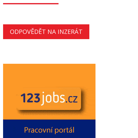
ODPOVĚDĚT NA INZERÁT