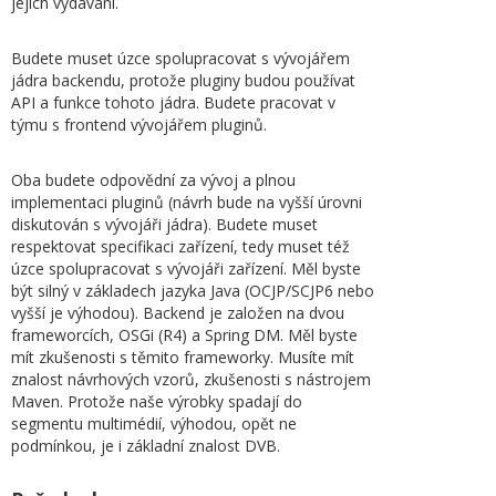
jejich vydávání.
Budete muset úzce spolupracovat s vývojářem
jádra backendu, protože pluginy budou používat
API a funkce tohoto jádra. Budete pracovat v
týmu s frontend vývojářem pluginů.
Oba budete odpovědní za vývoj a plnou
implementaci pluginů (návrh bude na vyšší úrovni
diskutován s vývojáři jádra). Budete muset
respektovat specifikaci zařízení, tedy muset též
úzce spolupracovat s vývojáři zařízení. Měl byste
být silný v základech jazyka Java (OCJP/SCJP6 nebo
vyšší je výhodou). Backend je založen na dvou
frameworcích, OSGi (R4) a Spring DM. Měl byste
mít zkušenosti s těmito frameworky. Musíte mít
znalost návrhových vzorů, zkušenosti s nástrojem
Maven. Protože naše výrobky spadají do
segmentu multimédií, výhodou, opět ne
podmínkou, je i základní znalost DVB.