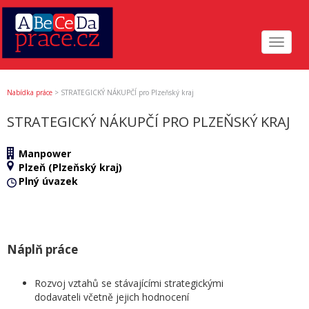
Toggle
navigat
Nabídka práce
>
STRATEGICKÝ NÁKUPČÍ pro Plzeňský kraj
STRATEGICKÝ NÁKUPČÍ PRO PLZEŇSKÝ KRAJ
Manpower
Plzeň (Plzeňský kraj)
Plný úvazek
Náplň práce
Rozvoj vztahů se stávajícími strategickými
dodavateli včetně jejich hodnocení