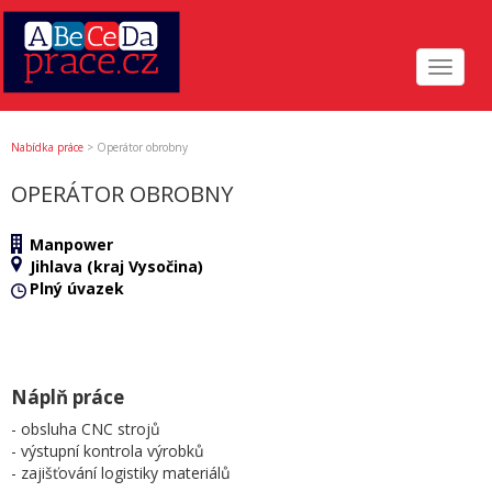
Toggle
navigat
Nabídka práce
>
Operátor obrobny
OPERÁTOR OBROBNY
Manpower
Jihlava (kraj Vysočina)
Plný úvazek
Náplň práce
- obsluha CNC strojů
- výstupní kontrola výrobků
- zajišťování logistiky materiálů