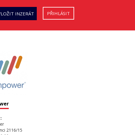
PŘIHLÁSIT
VLOŽIT INZERÁT
wer
:
er
nci 2116/15