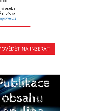
0 00
ní osoba:
 Řehořová
npower.cz
POVĚDĚT NA INZERÁT