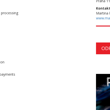
Praha 11
Kontakt
t processing
Martina
www.ma
OD
ion
d payments