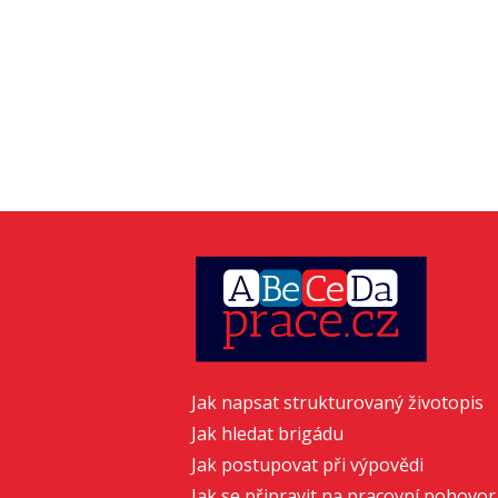
Jak napsat strukturovaný životopis
Jak hledat brigádu
Jak postupovat při výpovědi
Jak se připravit na pracovní pohovor