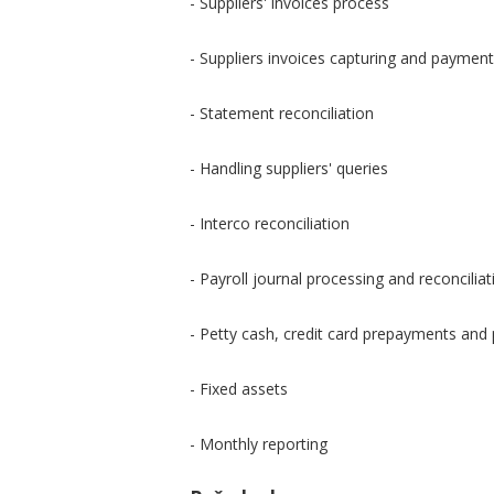
- Suppliers' invoices process
- Suppliers invoices capturing and paymen
- Statement reconciliation
- Handling suppliers' queries
- Interco reconciliation
- Payroll journal processing and reconciliat
- Petty cash, credit card prepayments an
- Fixed assets
- Monthly reporting