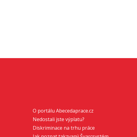
O portálu Abecedaprace.cz
Nedostali jste výplatu?
Diskriminace na trhu práce
Jak poznat takzvaný Švarcsystém