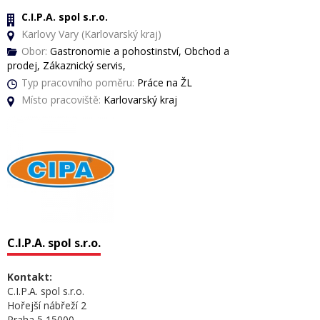
C.I.P.A. spol s.r.o.
Karlovy Vary (Karlovarský kraj)
Obor:
Gastronomie a pohostinství, Obchod a
prodej, Zákaznický servis,
Typ pracovního poměru:
Práce na ŽL
Místo pracoviště:
Karlovarský kraj
C.I.P.A. spol s.r.o.
Kontakt:
C.I.P.A. spol s.r.o.
Hořejší nábřeží 2
Praha 5 15000