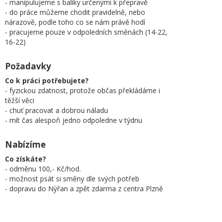
- manipulujeme s balíky určenými k přepravě
- do práce můžeme chodit pravidelně, nebo
nárazově, podle toho co se nám právě hodí
- pracujeme pouze v odpoledních směnách (14-22,
16-22)
Požadavky
Co k práci potřebujete?
- fyzickou zdatnost, protože občas překládáme i
těžší věci
- chuť pracovat a dobrou náladu
- mít čas alespoň jedno odpoledne v týdnu
Nabízíme
Co získáte?
- odměnu 100,- Kč/hod.
- možnost psát si směny dle svých potřeb
- dopravu do Nýřan a zpět zdarma z centra Plzně