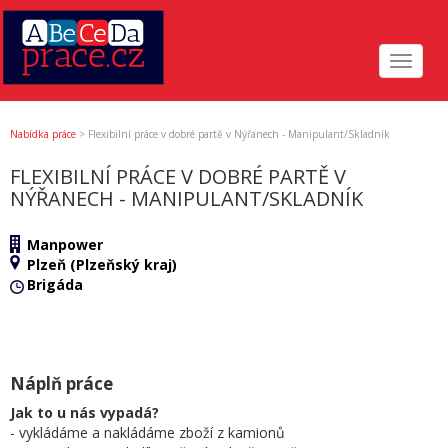
Toggle
navigat
Nabídka práce
>
Flexibilní práce v dobré partě v Nýřanech - Manipulant/Skladník
FLEXIBILNÍ PRÁCE V DOBRÉ PARTĚ V
NÝŘANECH - MANIPULANT/SKLADNÍK
Manpower
Plzeň (Plzeňský kraj)
Brigáda
Náplň práce
Jak to u nás vypadá?
- vykládáme a nakládáme zboží z kamionů