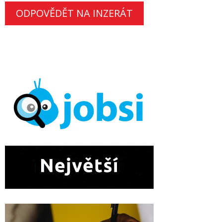
ODPOVĚDĚT NA INZERÁT