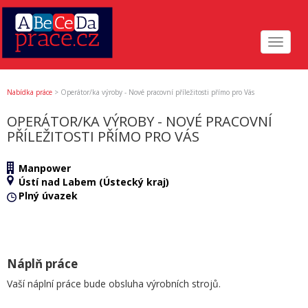
Toggle
navigat
Nabídka práce
>
Operátor/ka výroby - Nové pracovní příležitosti přímo pro Vás
OPERÁTOR/KA VÝROBY - NOVÉ PRACOVNÍ
PŘÍLEŽITOSTI PŘÍMO PRO VÁS
Manpower
Ústí nad Labem (Ústecký kraj)
Plný úvazek
Náplň práce
Vaší náplní práce bude obsluha výrobních strojů.