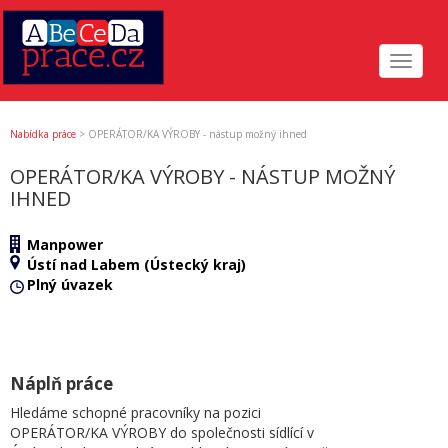
Toggle
navigat
Nabídka práce
>
OPERÁTOR/KA VÝROBY - nástup možný ihned
OPERÁTOR/KA VÝROBY - NÁSTUP MOŽNÝ
IHNED
Manpower
Ústí nad Labem (Ústecký kraj)
Plný úvazek
Náplň práce
Hledáme schopné pracovníky na pozici
OPERÁTOR/KA VÝROBY do společnosti sídlící v