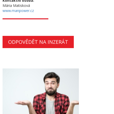
Kontaktní osoba:
Mária Matisková
www.manpower.cz
ODPOVĚDĚT NA INZERÁT