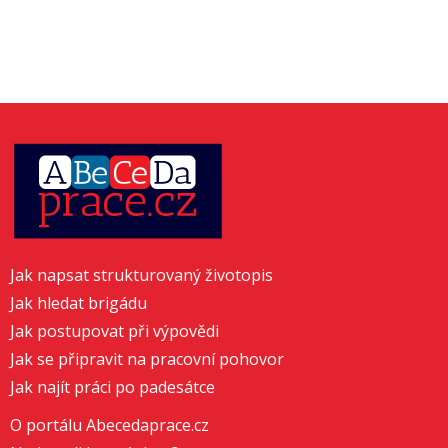
Jak napsat strukturovaný životopis
Jak hledat brigádu
Jak postupovat při výpovědi
Jak se připravit na pracovní pohovor
Jak najít práci po padesátce
O portálu Abecedaprace.cz