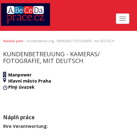
Toggle
navigat
Nabídka práce
>
Kundenbetreuung - KAMERAS/ FOTOGRAFIE, mit DEUTSCH
KUNDENBETREUUNG - KAMERAS/
FOTOGRAFIE, MIT DEUTSCH
Manpower
Hlavní město Praha
Plný úvazek
Náplň práce
Ihre Verantwortung: