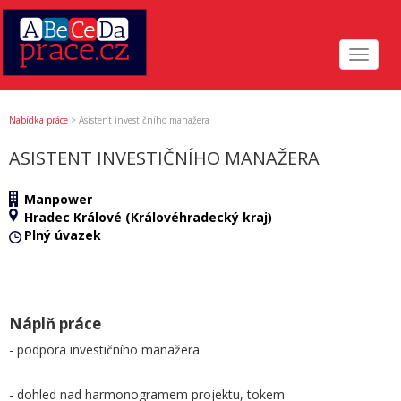
Toggle
navigat
Nabídka práce
>
Asistent investičního manažera
ASISTENT INVESTIČNÍHO MANAŽERA
Manpower
Hradec Králové (Královéhradecký kraj)
Plný úvazek
Náplň práce
- podpora investičního manažera
- dohled nad harmonogramem projektu, tokem