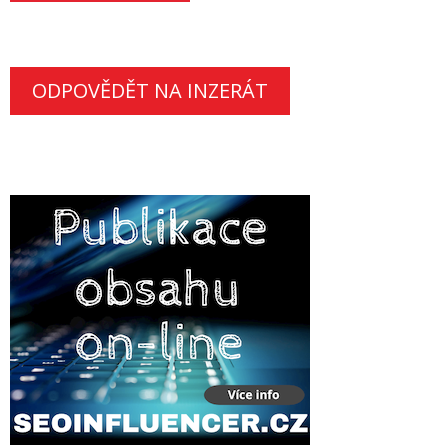
ODPOVĚDĚT NA INZERÁT