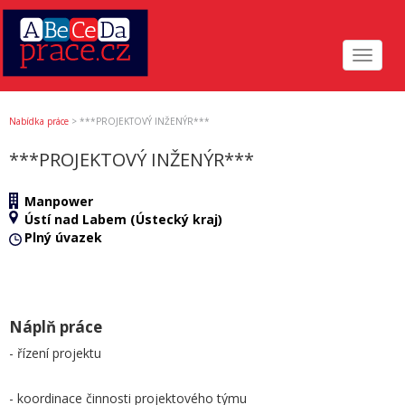
Toggle
navigat
Nabídka práce
>
***PROJEKTOVÝ INŽENÝR***
***PROJEKTOVÝ INŽENÝR***
Manpower
Ústí nad Labem (Ústecký kraj)
Plný úvazek
Náplň práce
- řízení projektu
- koordinace činnosti projektového týmu