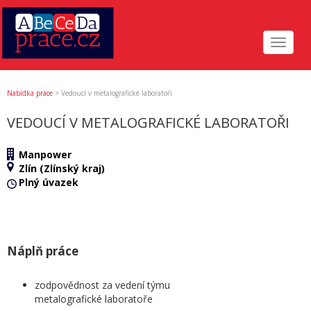
Toggle
navigat
Nabídka práce
>
Vedoucí v metalografické laboratoři
VEDOUCÍ V METALOGRAFICKÉ LABORATOŘI
Manpower
Zlín (Zlínský kraj)
Plný úvazek
Náplň práce
zodpovědnost za vedení týmu
metalografické laboratoře