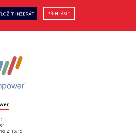
PŘIHLÁSIT
VLOŽIT INZERÁT
wer
:
er
nci 2116/15