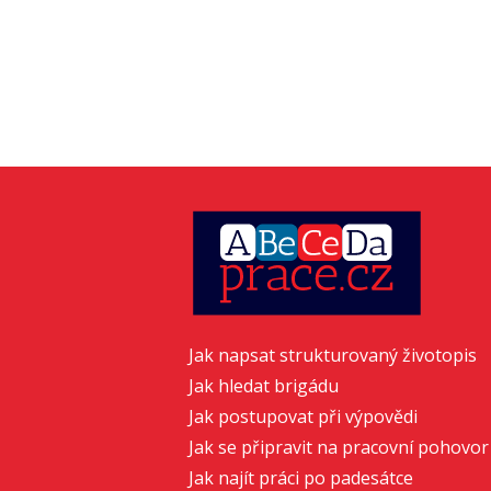
Jak napsat strukturovaný životopis
Jak hledat brigádu
Jak postupovat při výpovědi
Jak se připravit na pracovní pohovor
Jak najít práci po padesátce