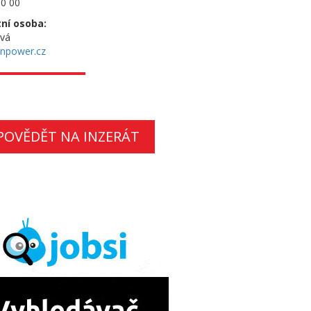
0 00
ní osoba:
ová
npower.cz
POVĚDĚT NA INZERÁT