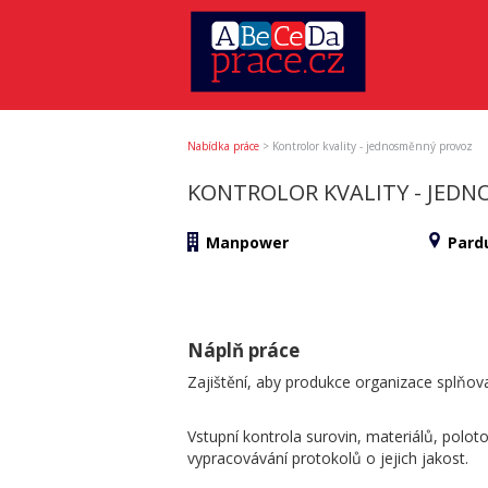
Nabídka práce
>
Kontrolor kvality - jednosměnný provoz
KONTROLOR KVALITY - JED
Manpower
Pard
Náplň práce
Zajištění, aby produkce organizace splňova
Vstupní kontrola surovin, materiálů, polot
vypracovávání protokolů o jejich jakost.