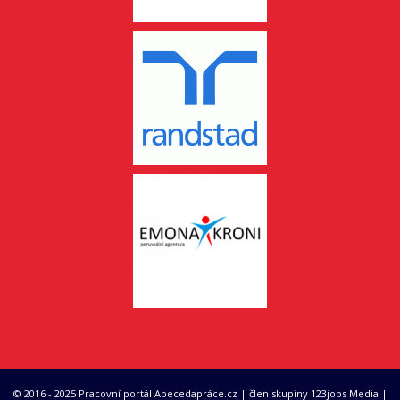
© 2016 - 2025 Pracovní portál Abecedapráce.cz | člen skupiny 123jobs Media |