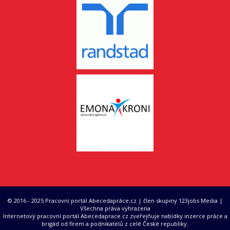
© 2016 - 2025 Pracovní portál Abecedapráce.cz | člen skupiny 123jobs Media |
Všechna práva vyhrazena
Internetový pracovní portál Abecedaprace.cz zveřejňuje nabídky inzerce práce a
brigád od firem a podnikatelů z celé České republiky.