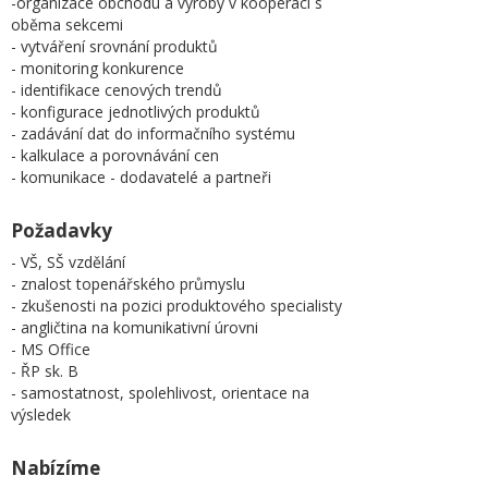
-organizace obchodu a výroby v kooperaci s
oběma sekcemi
- vytváření srovnání produktů
- monitoring konkurence
- identifikace cenových trendů
- konfigurace jednotlivých produktů
- zadávání dat do informačního systému
- kalkulace a porovnávání cen
- komunikace - dodavatelé a partneři
Požadavky
- VŠ, SŠ vzdělání
- znalost topenářského průmyslu
- zkušenosti na pozici produktového specialisty
- angličtina na komunikativní úrovni
- MS Office
- ŘP sk. B
- samostatnost, spolehlivost, orientace na
výsledek
Nabízíme