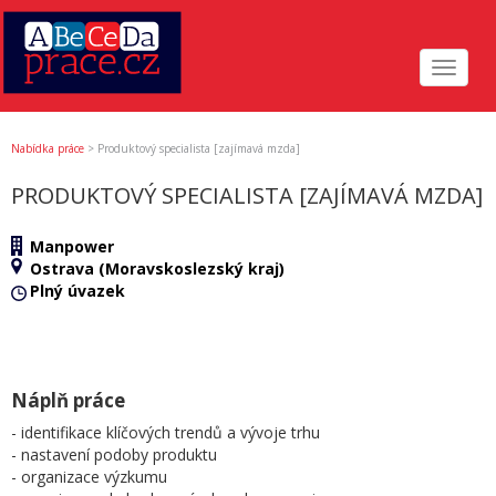
Toggle
navigat
Nabídka práce
>
Produktový specialista [zajímavá mzda]
PRODUKTOVÝ SPECIALISTA [ZAJÍMAVÁ MZDA]
Manpower
Ostrava (Moravskoslezský kraj)
Plný úvazek
Náplň práce
- identifikace klíčových trendů a vývoje trhu
- nastavení podoby produktu
- organizace výzkumu