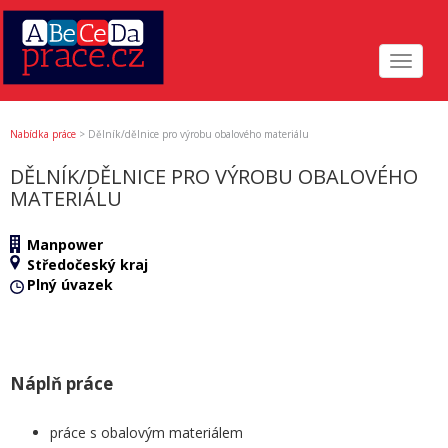
Toggle
navigat
Nabídka práce
>
Dělník/dělnice pro výrobu obalového materiálu
DĚLNÍK/DĚLNICE PRO VÝROBU OBALOVÉHO
MATERIÁLU
Manpower
Středočeský kraj
Plný úvazek
Náplň práce
práce s obalovým materiálem