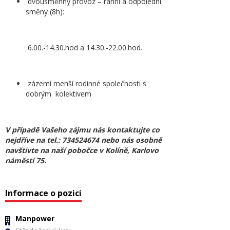
dvousměnný provoz – ranní a odpolední
směny (8h):
6.00.-14.30.hod a 14.30.-22.00.hod.
zázemí menší rodinné společnosti s
dobrým kolektivem
V případě Vašeho zájmu nás kontaktujte co
nejdříve na tel.: 734524674 nebo nás osobně
navštivte na naší pobočce v Kolíně, Karlovo
náměstí 75.
Informace o pozici
Manpower