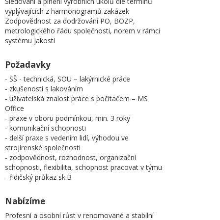
Sledování a plnění výrobních úkolů dle termínů
vyplývajících z harmonogramů zakázek
Zodpovědnost za dodržování PO, BOZP,
metrologického řádu společnosti, norem v rámci
systému jakosti
Požadavky
- SŠ - technická, SOU – lakýrnické práce
- zkušenosti s lakováním
- uživatelská znalost práce s počítačem – MS
Office
- praxe v oboru podmínkou, min. 3 roky
- komunikační schopnosti
- delší praxe s vedením lidí, výhodou ve
strojírenské společnosti
- zodpovědnost, rozhodnost, organizační
schopnosti, flexibilita, schopnost pracovat v týmu
- řidičský průkaz sk.B
Nabízíme
Profesní a osobní růst v renomované a stabilní