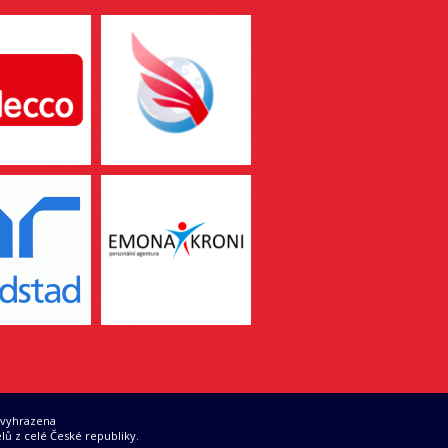
 vyhrazena
lů z celé České republiky.