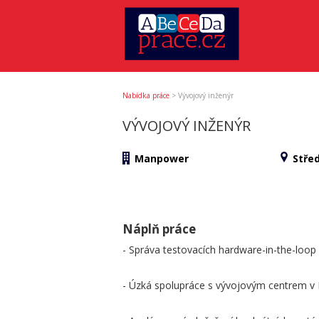
Nabídka práce
>
Vývojový inženýr
VÝVOJOVÝ INŽENÝR
Manpower
Stře
Náplň práce
- Správa testovacích hardware-in-the-loop
- Úzká spolupráce s vývojovým centrem 