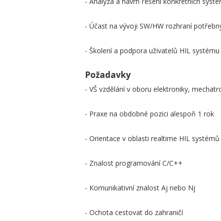
- Analýza a návrh řešení konkrétních systé
- Účast na vývoji SW/HW rozhraní potřebn
- Školení a podpora uživatelů HIL systému
Požadavky
- VŠ vzdělání v oboru elektroniky, mechatr
- Praxe na obdobné pozici alespoň 1 rok
- Orientace v oblasti realtime HIL systémů
- Znalost programování C/C++
- Komunikativní znalost Aj nebo Nj
- Ochota cestovat do zahraničí