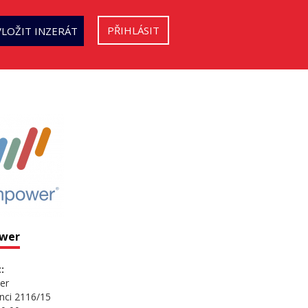
PŘIHLÁSIT
VLOŽIT INZERÁT
wer
:
er
nci 2116/15