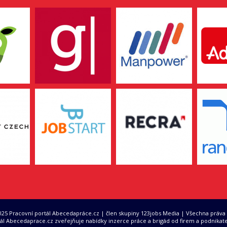
2025 Pracovní portál Abecedapráce.cz | člen skupiny 123jobs Media | Všechna práva
ál Abecedaprace.cz zveřejňuje nabídky inzerce práce a brigád od firem a podnikate