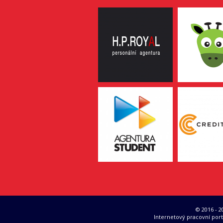
© 2016 - 
Internetový pracovní port