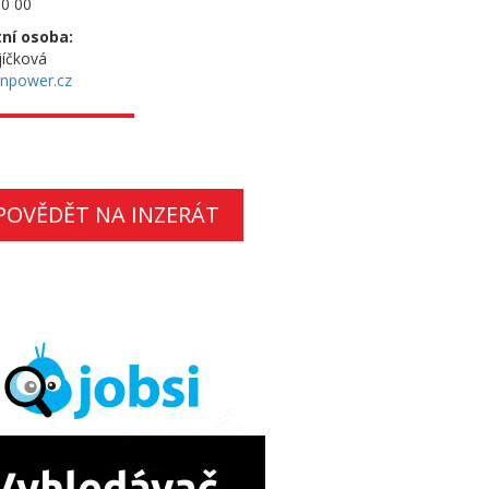
0 00
ní osoba:
jíčková
npower.cz
POVĚDĚT NA INZERÁT