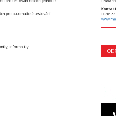
mů pro testování řídících jednotek
Praha 11
Kontakt
ých pro automatické testování
Lucie Za
www.ma
oniky, informatiky
OD