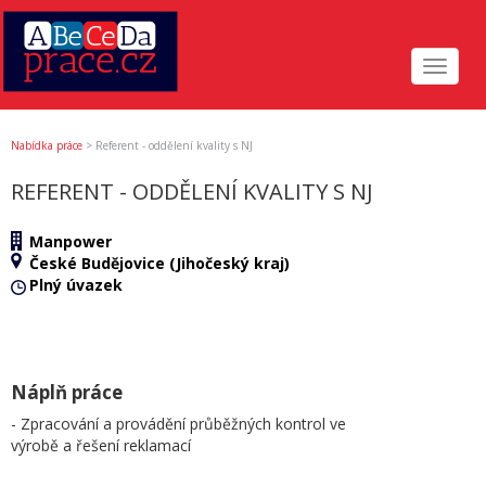
Toggle
navigat
Nabídka práce
>
Referent - oddělení kvality s NJ
REFERENT - ODDĚLENÍ KVALITY S NJ
Manpower
České Budějovice (Jihočeský kraj)
Plný úvazek
Náplň práce
- Zpracování a provádění průběžných kontrol ve
výrobě a řešení reklamací