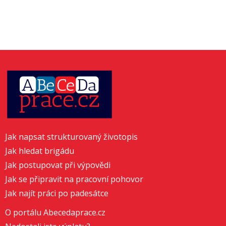
Jak napsat strukturovaný životopis
Jak hledat brigádu
Jak postupovat při výpovědi
Jak se připravit na pracovní pohovor
Jak najít práci po padesátce
O portálu Abecedaprace.cz