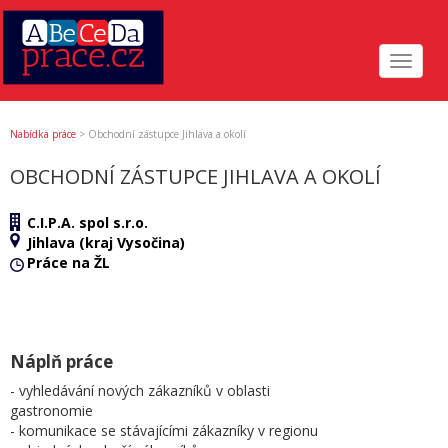
Toggle
navigat
Nabídka práce
>
Obchodní zástupce Jihlava a okolí
OBCHODNÍ ZÁSTUPCE JIHLAVA A OKOLÍ
C.I.P.A. spol s.r.o.
Jihlava (kraj Vysočina)
Práce na ŽL
Náplň práce
- vyhledávání nových zákazníků v oblasti
gastronomie
- komunikace se stávajícími zákazníky v regionu