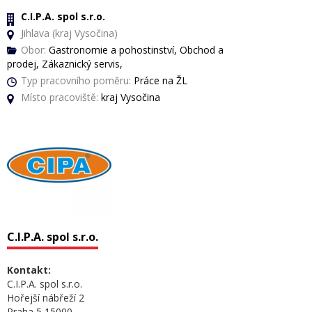
C.I.P.A. spol s.r.o.
Jihlava (kraj Vysočina)
Obor:
Gastronomie a pohostinství, Obchod a
prodej, Zákaznický servis,
Typ pracovního poměru:
Práce na ŽL
Místo pracoviště:
kraj Vysočina
C.I.P.A. spol s.r.o.
Kontakt:
C.I.P.A. spol s.r.o.
Hořejší nábřeží 2
Praha 5 15000