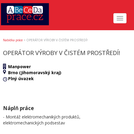
Toggle
navigat
Nabídka práce
>
OPERÁTOR VÝROBY V ČISTÉM PROSTŘEDÍ!
OPERÁTOR VÝROBY V ČISTÉM PROSTŘEDÍ!
Manpower
Brno (Jihomoravský kraj)
Plný úvazek
Náplň práce
- Montáž elektromechanikých produktů,
elektromechanických podsestav