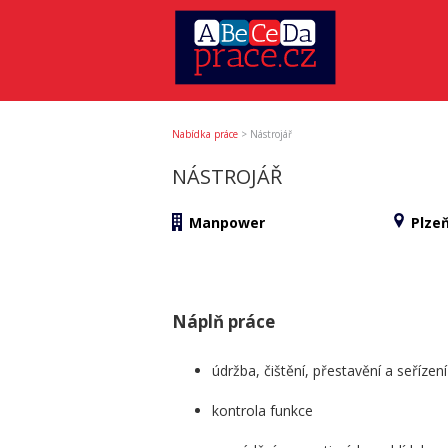
Nabídka práce
>
Nástrojář
NÁSTROJÁŘ
Manpower
Plzeň
Náplň práce
údržba, čištění, přestavění a seřízen
kontrola funkce