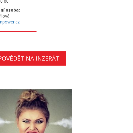
0 00
ní osoba:
ilová
npower.cz
POVĚDĚT NA INZERÁT