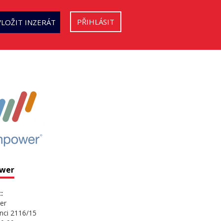
PŘIHLÁSIT
VLOŽIT INZERÁT
wer
:
er
nci 2116/15