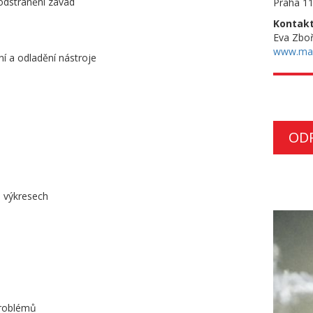
 odstranění závad
Praha 11
Kontakt
Eva Zboř
www.ma
í a odladění nástroje
OD
a výkresech
problémů