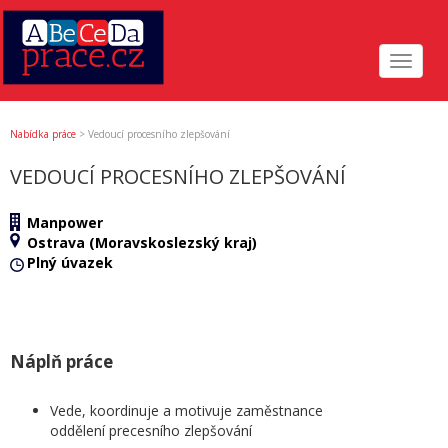
Toggle
navigat
Nabídka práce
>
Vedoucí procesního zlepšování
VEDOUCÍ PROCESNÍHO ZLEPŠOVÁNÍ
Manpower
Ostrava (Moravskoslezský kraj)
Plný úvazek
Náplň práce
Vede, koordinuje a motivuje zaměstnance
oddělení precesního zlepšování