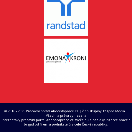
© 2016 - 2025 Pracovní portál Abecedapráce.cz | člen skupiny 123jobs Media |
Všechna práva vyhrazena
Internetový pracovní portál Abecedaprace.cz zveřejňuje nabídky inzerce práce a
brigád od firem a podnikatelů z celé České republiky.